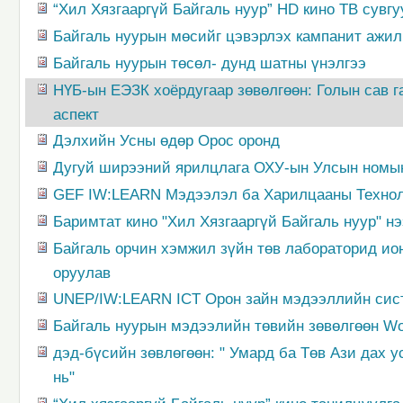
“Хил Хязгааргүй Байгаль нуур” HD кино ТВ сувгу
Байгаль нуурын мөсийг цэвэрлэх кампанит ажил
Байгаль нуурын төсөл- дунд шатны үнэлгээ
НҮБ-ын ЕЭЗК хоёрдугаар зөвөлгөөн: Голын сав г
аспект
Дэлхийн Усны өдөр Орос оронд
Дугуй ширээний ярилцлага ОХУ-ын Улсын номын 
GEF IW:LEARN Мэдээлэл ба Харилцааны Технолог
Баримтат кино "Хил Хязгааргүй Байгаль нуур" н
Байгаль орчин хэмжил зүйн төв лабораторид и
оруулав
UNEP/IW:LEARN ICT Орон зайн мэдээллийн сис
Байгаль нуурын мэдээлийн төвийн зөвөлгөөн W
дэд-бүсийн зөвлөгөөн: " Умард ба Төв Ази дах
нь"