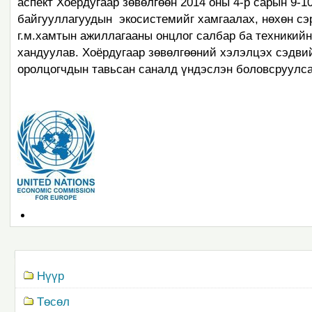
аспект Хоёрдугаар зөвөлгөөн 2014 оны 4-р сарын 9-1
байгууллагуудын экосистемийг хамгаалах, нөхөн сэр
г.м.хамтын ажиллагааны онцлог салбар ба техникий
хандуулав. Хоёрдугаар зөвөлгөөний хэлэлцэх сэдви
оролцогчдын тавьсан саналд үндэслэн боловсруулса
Document
Actions
Navigation
Нүүр
Төсөл