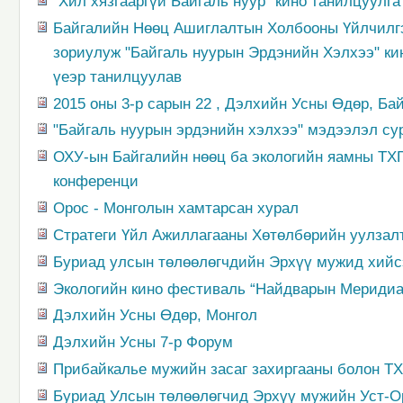
“Хил хязгааргүй Байгаль нуур” кино танилцуулга
Байгалийн Нөөц Ашиглалтын Холбооны Үйлчилгэ
зориулуж "Байгаль нуурын Эрдэнийн Хэлхээ" к
үеэр танилцуулав
2015 оны 3-р сарын 22 , Дэлхийн Усны Өдөр, Ба
"Байгаль нуурын эрдэнийн хэлхээ" мэдээлэл су
ОХУ-ын Байгалийн нөөц ба экологийн яамны ТХГ
конференци
Орос - Монголын хамтарсан хурал
Стратеги Үйл Ажиллагааны Хөтөлбөрийн уулзал
Буриад улсын төлөөлөгчдийн Эрхүү мужид хийс
Экологийн кино фестиваль “Найдварын Меридиа
Дэлхийн Усны Өдөр, Монгол
Дэлхийн Усны 7-р Форум
Прибайкалье мужийн засаг захиргааны болон ТХГ
Буриад Улсын төлөөлөгчид Эрхүү мужийн Уст-О