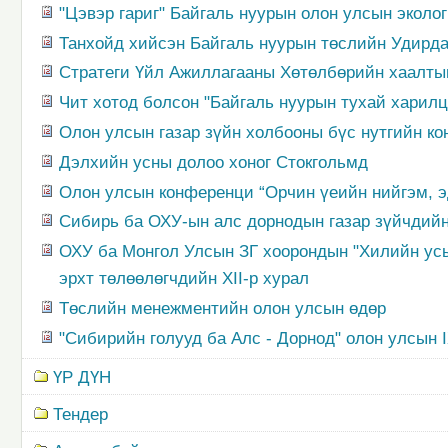
"Цэвэр гариг" Байгаль нуурын олон улсын эколо
Танхойд хийсэн Байгаль нуурын төслийн Удирда
Стратеги Үйл Ажиллагааны Хөтөлбөрийн хаалты
Чит хотод болсон "Байгаль нуурын тухай харилц
Олон улсын газар зүйн холбооны бүс нутгийн ко
Дэлхийн усны долоо хоног Стокгольмд
Олон улсын конференци “Орчин үеийн нийгэм, э
Сибирь ба ОХУ-ын алс дорнодын газар зүйчдийн
ОХУ ба Монгол Улсын ЗГ хоорондын "Хилийн усы
эрхт төлөөлөгчдийн XII-р хурал
Төслийн менежментийн олон улсын өдөр
"Сибирийн голууд ба Алс - Дорнод" олон улсын 
ҮР ДҮН
Тендер