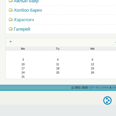
Ажлын байр
Холбоо барих
Хэрэглэгч
Галерей
«
Mo
Tu
We
August
3
4
5
10
11
12
17
18
19
24
25
26
31
©
2001-2026
GEF IW:LEARN
&
UN