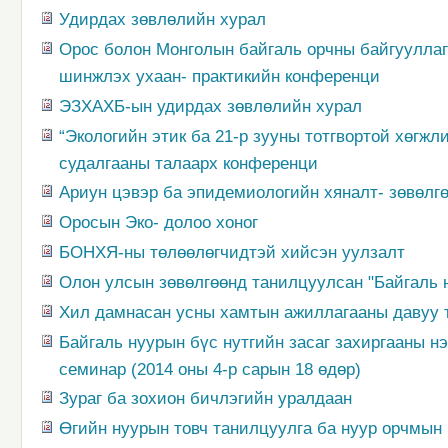
Удирдах зөвлөлийн хурал
Орос болон Монголын байгаль орчны байгууллаг
шинжлэх ухаан- практикийн конференци
ЭЗХАХБ-ын удирдах зөвлөлийн хурал
“Экологийн этик ба 21-р зууны тотгвортой хөгж
судалгааны талаарх конференци
Ариун цэвэр ба эпидемиологийн хяналт- зөвөлг
Оросын Эко- долоо хоног
БОНХЯ-ны төлөөлөгчидтэй хийсэн уулзалт
Олон улсын зөвөлгөөнд танилцуулсан "Байгаль н
Хил дамнасан усны хамтын ажиллагааны давуу 
Байгаль нуурын бүс нутгийн засаг захиргааны н
семинар (2014 оны 4-р сарын 18 өдөр)
Зураг ба зохион бичлэгийн уралдаан
Өгийн нуурын товч танилцуулга ба нуур орчмын 