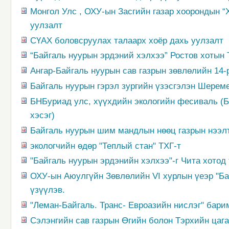
Монгол Улс , ОХУ-ын Засгийн газар хоорондын “
уулзалт
СҮАХ боловсруулах талаарх хоёр дахь уулзалт
“Байгаль нуурын эрдэний хэлхээ” Ростов хотын 
Ангар-Байгаль нуурын сав газрын зөвлөлийн 14-
Байгаль нуурын гэрэл зургийн үзэсгэлэн Шерем
БНБуриад улс, хүүхдийн экологийн фесиваль (Б
хэсэг)
Байгаль нуурын шим мандлын нөөц газрын нээлт
экологчийн өдөр "Теплый стан" ТХГ-т
"Байгаль нуурын эрдэнийн хэлхээ"-г Чита хотод
ОХУ-ын Аюулгүйн Зөвлөлийн VI хурлын үеэр "Бай
үзүүлэв.
"Леман-Байгаль. Транс- Евроазийн нислэг" бари
Сэлэнгийн сав газрын Өгийн болон Тэрхийн цага