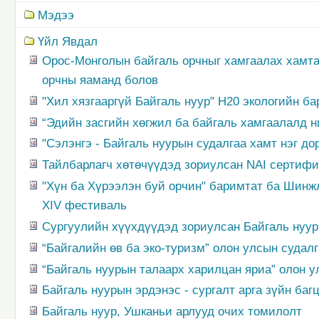
Мэдээ
Үйл Явдал
Орос-Монголын байгаль орчныг хамгаалах хамта
орчны яаманд болов
"Хил хязгааргүй Байгаль нуур" H20 экологийн б
“Эдийн засгийн хөгжил ба байгаль хамгаалалд н
"Сэлэнгэ - Байгаль нуурын судалгаа хамт нэг до
Тайлбарлагч хөтөчүүдэд зориулсан NAI сертифи
"Хүн ба Хүрээлэн буй орчин" баримтат ба Шинж
XIV фестиваль
Сургуулийн хүүхдүүдэд зориулсан Байгаль нуу
“Байгалийн өв ба эко-туризм” олон улсын судал
“Байгаль нуурын талаарх харилцан яриа” олон у
Байгаль нуурын эрдэнэс - сургалт арга зүйн ба
Байгаль нуур, Ушканьи арлууд очих томилолт