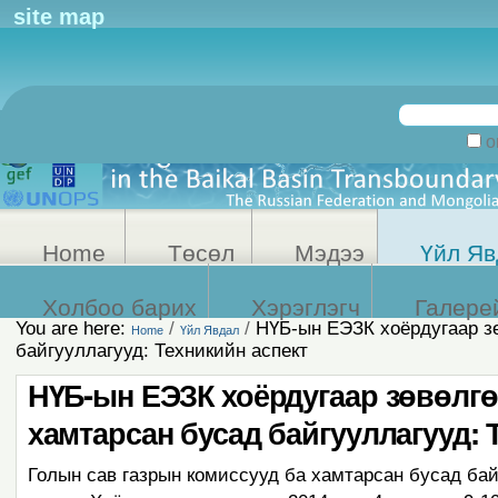
Personal
site map
tools
Search Site
on
Advanced
Search…
Home
Төсөл
Мэдээ
Үйл Яв
Холбоо барих
Хэрэглэгч
Галере
You are here:
/
/
НҮБ-ын ЕЭЗК хоёрдугаар зө
Home
Үйл Явдал
байгууллагууд: Техникийн аспект
НҮБ-ын ЕЭЗК хоёрдугаар зөвөлгө
хамтарсан бусад байгууллагууд: 
Голын сав газрын комиссууд ба хамтарсан бусад бай