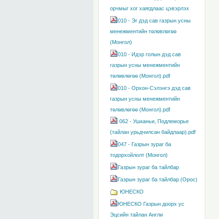
орчмыг хог хаягдлаас цэвэрлэх
010 - Эг дэд сав газрын усны
менежментийн төлөвлөгөө
(Монгол)
010 - Идэр голын дэд сав
газрын усны менежментийн
төлөвлөгөө (Монгол).pdf
010 - Орхон-Сэлэнгэ дэд сав
газрын усны менежментийн
төлөвлөгөө (Монгол).pdf
062 - Ушканьи, Подлеморье
(тайлан урьдчилсан байдлаар).pdf
047 - Газрын зураг ба
тодорхойлолт (Mонгол)
Газрын зураг ба тайлбар
Газрын зураг ба тайлбар (Орос)
ЮНЕСКО
ЮНЕСКО Газрын доорх ус
Эцсийн тайлан Англи