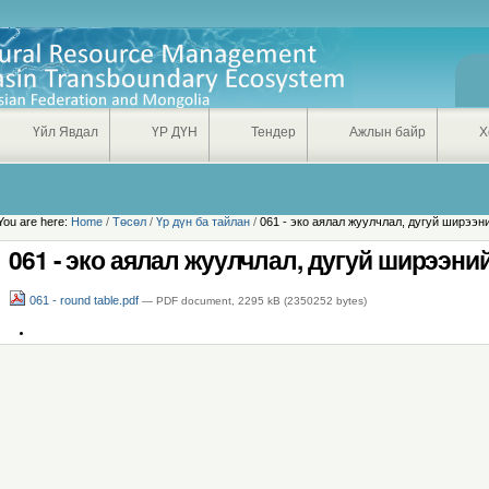
Үйл Явдал
ҮР ДҮН
Тендер
Ажлын байр
Х
You are here:
Home
/
Төсөл
/
Үр дүн ба тайлан
/
061 - эко аялал жуулчлал, дугуй ширээн
061 - эко аялал жуулчлал, дугуй ширээни
061 - round table.pdf
— PDF document, 2295 kB (2350252 bytes)
Document
Actions