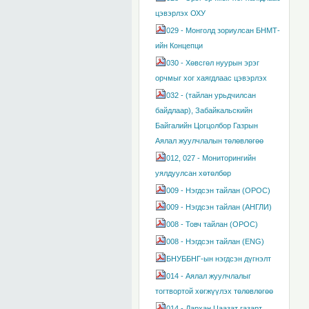
цэвэрлэх ОХУ
029 - Монголд зориулсан БНМТ-
ийн Концепци
030 - Хөвсгөл нуурын эрэг
орчмыг хог хаягдлаас цэвэрлэх
032 - (тайлан урьдчилсан
байдлаар), Забайкальскийн
Байгалийн Цогцолбор Газрын
Аялал жуулчлалын төлөвлөгөө
012, 027 - Мониторингийн
уялдуулсан хөтөлбөр
009 - Нэгдсэн тайлан (ОРОС)
009 - Нэгдсэн тайлан (АНГЛИ)
008 - Товч тайлан (ОРОС)
008 - Нэгдсэн тайлан (ENG)
БНУББНГ-ын нэгдсэн дүгнэлт
014 - Аялал жуулчлалыг
тогтвортой хөгжүүлэх төлөвлөгөө
014 - Дархан Цаазат газарт