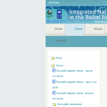
Personal
site map
tools
Home
Төсөл
Мэдээ
Галерей
Navigation
Нүүр
Төсөл
Төслийн баримт бичиг - англи
хэл дээр
Төслийн баримт бичиг - орос хэл
дээр
Төслийн баримт бичиг -монгол
хэл дээр
Эхлэлийн зөвлөгөөн