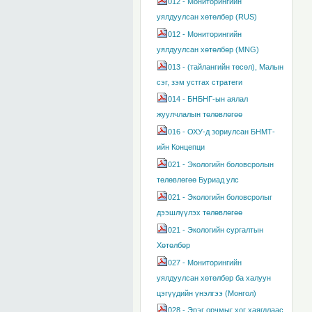
012 - Мониторингийн
уялдуулсан хөтөлбөр (RUS)
012 - Мониторингийн
уялдуулсан хөтөлбөр (MNG)
013 - (тайлангийн төсөл), Малын
сэг, зэм устгах стратеги
014 - БНБНГ-ын аялал
жуулчлалын төлөвлөгөө
016 - ОХУ-д зориулсан БНМТ-
ийн Концепци
021 - Экологийн боловсролын
төлөвлөгөө Буриад улс
021 - Экологийн боловсролыг
дээшлүүлэх төлөвлөгөө
021 - Экологийн сургалтын
Хөтөлбөр
027 - Мониторингийн
уялдуулсан хөтөлбөр ба халуун
цэгүүдийн үнэлгээ (Монгол)
028 - Эрэг орчмыг хог хаягдлаас