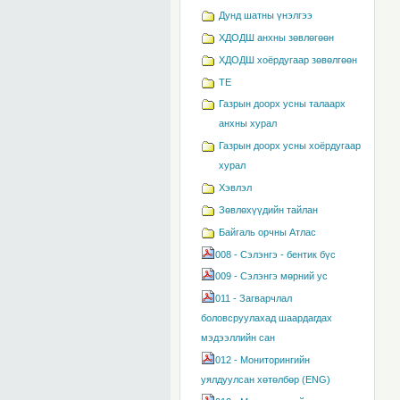
Дунд шатны үнэлгээ
ХДОДШ анхны зөвлөгөөн
ХДОДШ хоёрдугаар зөвөлгөөн
TE
Газрын доорх усны талаарх
анхны хурал
Газрын доорх усны хоёрдугаар
хурал
Хэвлэл
Зөвлөхүүдийн тайлан
Байгаль орчны Атлас
008 - Сэлэнгэ - бентик бүс
009 - Сэлэнгэ мөрний ус
011 - Загварчлал
боловсруулахад шаардагдах
мэдээллийн сан
012 - Мониторингийн
уялдуулсан хөтөлбөр (ENG)