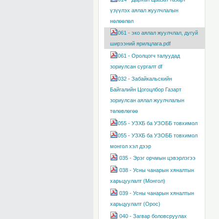
үзүүлэх аялал жуулчлалын
нөлөөлөл
061 - эко аялал жуулчлал, дугуй
ширээний ярилцлага.pdf
061 - Оролцогч талуудад
зориулсан сургалт df
032 - Забайкальскийн
Байгалийн Цогоцлбор Газарт
зориулсан аялал жуулчлалын
төлөвлөгөө
055 - УЗХБ ба УЗОББ товхимол
055 - УЗХБ ба УЗОББ товхимол
монгол хэл дээр
035 - Эрэг орчмын цэвэрлэгээ
038 - Усны чанарын хяналтын
харьцуулалт (Монгол)
039 - Усны чанарын хяналтын
харьцуулалт (Орос)
040 - Загвар боловсруулах