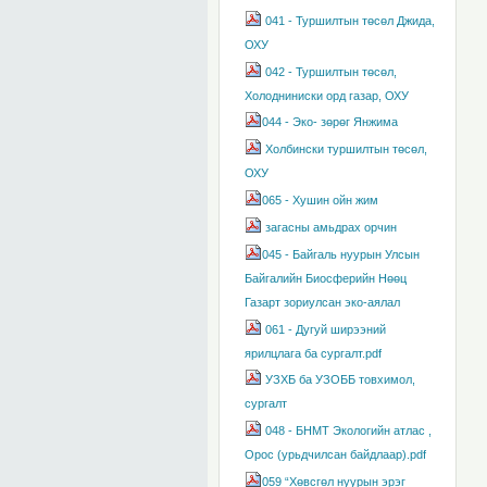
041 - Туршилтын төсөл Джида,
ОХУ
042 - Туршилтын төсөл,
Холодниниски орд газар, ОХУ
044 - Эко- зөрөг Янжима
Холбински туршилтын төсөл,
ОХУ
065 - Хушин ойн жим
загасны амьдрах орчин
045 - Байгаль нуурын Улсын
Байгалийн Биосферийн Нөөц
Газарт зориулсан эко-аялал
061 - Дугуй ширээний
ярилцлага ба сургалт.pdf
УЗХБ ба УЗОББ товхимол,
сургалт
048 - БНМТ Экологийн атлас ,
Орос (урьдчилсан байдлаар).pdf
059 “Хөвсгөл нуурын эрэг