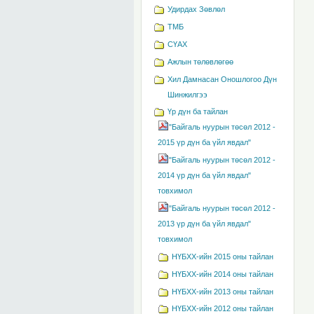
Удирдах Зөвлөл
ТМБ
СҮАХ
Ажлын төлөвлөгөө
Хил Дамнасан Оношлогоо Дүн
Шинжилгээ
Үр дүн ба тайлан
"Байгаль нуурын төсөл 2012 -
2015 үр дүн ба үйл явдал"
"Байгаль нуурын төсөл 2012 -
2014 үр дүн ба үйл явдал"
товхимол
"Байгаль нуурын төсөл 2012 -
2013 үр дүн ба үйл явдал"
товхимол
НҮБХХ-ийн 2015 оны тайлан
НҮБХХ-ийн 2014 оны тайлан
НҮБХХ-ийн 2013 оны тайлан
НҮБХХ-ийн 2012 оны тайлан