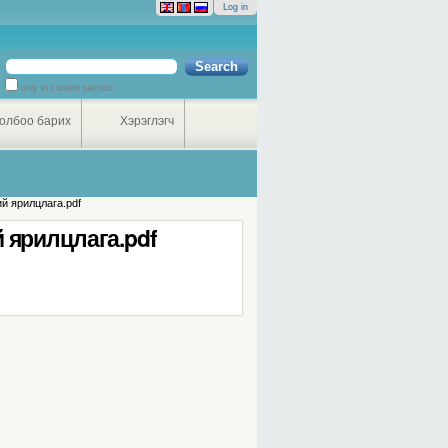
Log in
Search Site
only in current section
Advanced
Search…
олбоо барих
Хэрэглэгч
ий ярилцлага.pdf
й ярилцлага.pdf