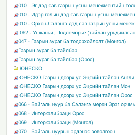
010 - Эг дэд сав газрын усны менежментийн төл
010 - Идэр голын дэд сав газрын усны менежмен
010 - Орхон-Сэлэнгэ дэд сав газрын усны менеж
062 - Ушканьи, Подлеморье (тайлан урьдчилсан
047 - Газрын зураг ба тодорхойлолт (Mонгол)
Газрын зураг ба тайлбар
Газрын зураг ба тайлбар (Орос)
ЮНЕСКО
ЮНЕСКО Газрын доорх ус Эцсийн тайлан Англи
ЮНЕСКО Газрын доорх ус Эцсийн тайлан Мон
ЮНЕСКО Газрын доорх ус Эцсийн тайлан Орос
066 - Байгаль нуур ба Сэлэнгэ мөрөн Эрэг орчм
068 - Интеркалибраци Орос
069 - Интеркалибраци (Монгол)
070 - Байгаль нуурын эрдэнэс зөвөлгөөн