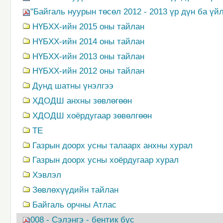
"Байгаль нуурын төсөл 2012 - 2013 үр дүн ба үй
НҮБХХ-ийн 2015 оны тайлан
НҮБХХ-ийн 2014 оны тайлан
НҮБХХ-ийн 2013 оны тайлан
НҮБХХ-ийн 2012 оны тайлан
Дунд шатны үнэлгээ
ХДОДШ анхны зөвлөгөөн
ХДОДШ хоёрдугаар зөвөлгөөн
TE
Газрын доорх усны талаарх анхны хурал
Газрын доорх усны хоёрдугаар хурал
Хэвлэл
Зөвлөхүүдийн тайлан
Байгаль орчны Атлас
008 - Сэлэнгэ - бентик бүс