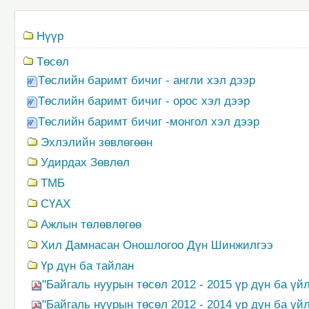
Navigation
Нүүр
Төсөл
Төслийн баримт бичиг - англи хэл дээр
Төслийн баримт бичиг - орос хэл дээр
Төслийн баримт бичиг -монгол хэл дээр
Эхлэлийн зөвлөгөөн
Удирдах Зөвлөл
ТМБ
СҮАХ
Ажлын төлөвлөгөө
Хил Дамнасан Оношлогоо Дүн Шинжилгээ
Үр дүн ба тайлан
"Байгаль нуурын төсөл 2012 - 2015 үр дүн ба үй
"Байгаль нуурын төсөл 2012 - 2014 үр дүн ба үй