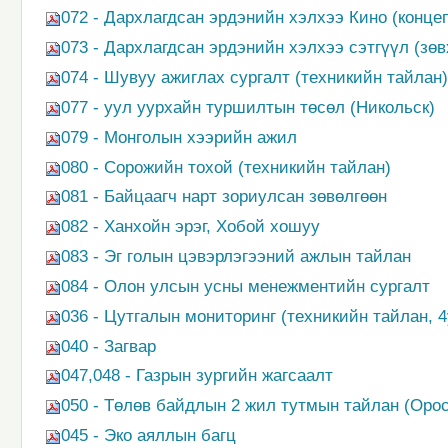
072 - Дархлагдсан эрдэнийн хэлхээ Кино (конце
073 - Дархлагдсан эрдэнийн хэлхээ сэтгүүл (зөв
074 - Шувуу ажиглах сургалт (техникийн тайлан)
077 - уул уурхайн туршилтын төсөл (Никольск)
079 - Монголын хээрийн ажил
080 - Сорожийн тохой (техникийн тайлан)
081 - Байцаагч нарт зориулсан зөвөлгөөн
082 - Ханхойн эрэг, Хобой хошуу
083 - Эг голын цэвэрлэгээний ажлын тайлан
084 - Олон улсын усны менежментийн сургалт
036 - Цутгалын мониторинг (техникийн тайлан, 4
040 - Загвар
047,048 - Газрын зургийн жагсаалт
050 - Төлөв байдлын 2 жил тутмын тайлан (Орос
045 - Эко аяллын багц