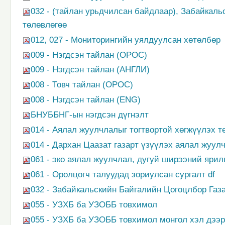
032 - (тайлан урьдчилсан байдлаар), Забайкал
төлөвлөгөө
012, 027 - Мониторингийн уялдуулсан хөтөлбөр
009 - Нэгдсэн тайлан (ОРОС)
009 - Нэгдсэн тайлан (АНГЛИ)
008 - Товч тайлан (ОРОС)
008 - Нэгдсэн тайлан (ENG)
БНУББНГ-ын нэгдсэн дүгнэлт
014 - Аялал жуулчлалыг тогтвортой хөгжүүлэх т
014 - Дархан Цаазат газарт үзүүлэх аялал жуу
061 - эко аялал жуулчлал, дугуй ширээний ярил
061 - Оролцогч талуудад зориулсан сургалт df
032 - Забайкальскийн Байгалийн Цогоцлбор Газ
055 - УЗХБ ба УЗОББ товхимол
055 - УЗХБ ба УЗОББ товхимол монгол хэл дээр