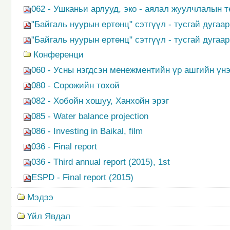
062 - Ушканьи арлууд, эко - аялал жуулчлалын т
"Байгаль нуурын ертөнц" сэтгүүл - тусгай дугаа
"Байгаль нуурын ертөнц" сэтгүүл - тусгай дугаа
Конференци
060 - Усны нэгдсэн менежментийн үр ашгийн үн
080 - Сорожийн тохой
082 - Хобойн хошуу, Ханхойн эрэг
085 - Water balance projection
086 - Investing in Baikal, film
036 - Final report
036 - Third annual report (2015), 1st
ESPD - Final report (2015)
Мэдээ
Үйл Явдал