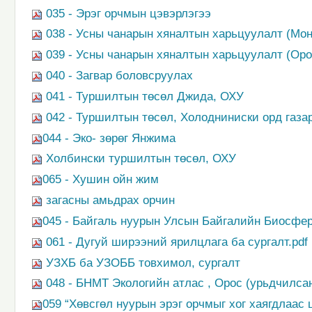
035 - Эрэг орчмын цэвэрлэгээ
038 - Усны чанарын хяналтын харьцуулалт (Мон
039 - Усны чанарын хяналтын харьцуулалт (Оро
040 - Загвар боловсруулах
041 - Туршилтын төсөл Джида, ОХУ
042 - Туршилтын төсөл, Холодниниски орд газа
044 - Эко- зөрөг Янжима
Холбински туршилтын төсөл, ОХУ
065 - Хушин ойн жим
загасны амьдрах орчин
045 - Байгаль нуурын Улсын Байгалийн Биосфер
061 - Дугуй ширээний ярилцлага ба сургалт.pdf
УЗХБ ба УЗОББ товхимол, сургалт
048 - БНМТ Экологийн атлас , Орос (урьдчилсан
059 “Хөвсгөл нуурын эрэг орчмыг хог хаягдлаас 