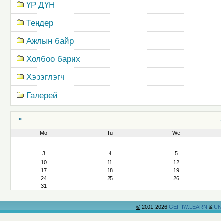
ҮР ДҮН
Тендер
Ажлын байр
Холбоо барих
Хэрэглэгч
Галерей
«
Mo
Tu
We
August
3
4
5
10
11
12
17
18
19
24
25
26
31
©
2001-2026
GEF IW:LEARN
&
UN