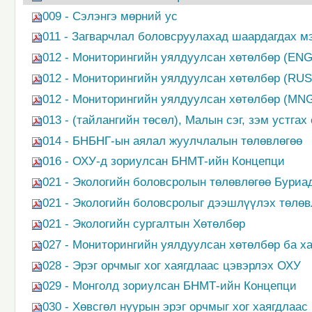
009 - Сэлэнгэ мөрний ус
011 - Загварчлал боловсруулахад шаардагдах м
012 - Мониторингийн уялдуулсан хөтөлбөр (ENG
012 - Мониторингийн уялдуулсан хөтөлбөр (RUS
012 - Мониторингийн уялдуулсан хөтөлбөр (MN
013 - (тайлангийн төсөл), Малын сэг, зэм устгах
014 - БНБНГ-ын аялал жуулчлалын төлөвлөгөө
016 - ОХУ-д зориулсан БНМТ-ийн Концепци
021 - Экологийн боловсролын төлөвлөгөө Буриа
021 - Экологийн боловсролыг дээшлүүлэх төлөв
021 - Экологийн сургалтын Хөтөлбөр
027 - Мониторингийн уялдуулсан хөтөлбөр ба ха
028 - Эрэг орчмыг хог хаягдлаас цэвэрлэх ОХУ
029 - Монголд зориулсан БНМТ-ийн Концепци
030 - Хөвсгөл нуурын эрэг орчмыг хог хаягдлаас