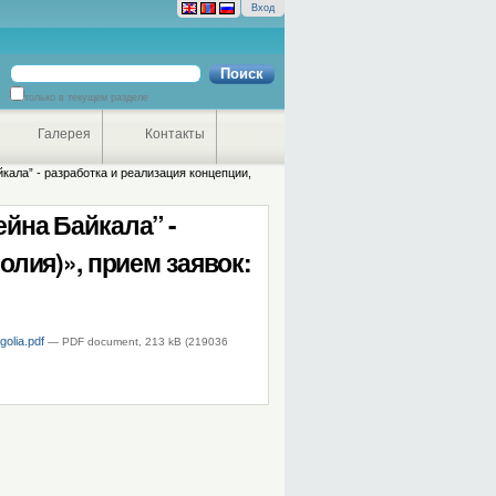
Вход
Поиск
только в текущем разделе
Расширенный
поиск
Галерея
Контакты
ала” - разработка и реализация концепции,
йна Байкала” -
олия)», прием заявок:
olia.pdf
— PDF document, 213 kB (219036