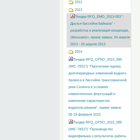
2012
2013
Тендер RFQ_EMO_2013-053 "
Друзья бассейна Байкала” -
разработка и реализация концепции,
(Монолия)», прием заявок: 04 апреля
2013 - 25 апреля 2013
2014
Тендер RFQ_GPSO_2015_085
(IWC-78317) “Прогнозная оценка
долгопериодных изменений водного
баланса в бассейне трансграничной
реки Селенга в условиях
климатических флуктуаций и
изменения характеристик
водопользования”; прием заявок:
09-19 февраля 2015
Тендер RFQ_GPSO_2015_086
(IWC-78317) “Производство
видеофильма о результатах работы