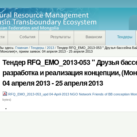
сти
События
Результаты
Вакансии
Тендеры
Вы здесь:
Главная
/
Тендеры
/
2013
/
Тендер RFQ_EMO_2013-053 " Друзья бассейна Байк
(Монолия)», прием заявок: 04 апреля 2013 - 25 апреля 2013
Тендер RFQ_EMO_2013-053 " Друзья бассе
разработка и реализация концепции, (Мон
04 апреля 2013 - 25 апреля 2013
RFQ_EMO_2013-053_upd 04-April-2013 NGO Network Friends of BB conception Mong
bytes)
Операции
с
документом